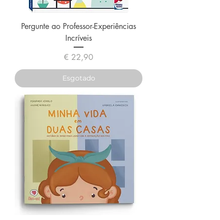
Pergunte ao Professor-Experiências
Incríveis
Preço
€ 22,90
Esgotado