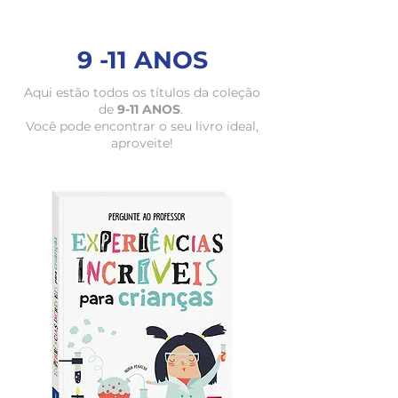
9 -11 ANOS
Aqui estão todos os títulos da coleção
de
9-11 ANOS
.
Você pode encontrar o seu livro ideal,
aproveite!