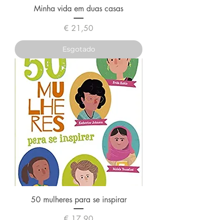
Minha vida em duas casas
Preço
€ 21,50
Esgotado
50 mulheres para se inspirar
Preço
€ 17,90