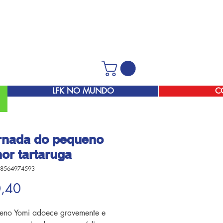
LFK NO MUNDO
C
rnada do pequeno
or tartaruga
-8564974593
Preço
0,40
eno Yomi adoece gravemente e