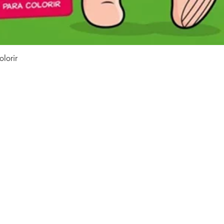
Visualização rápida
lorir
Conteúdo do site
Home
Coleções
à
Todos os livros
s
e
Família LFK
o
e
Dúvidas