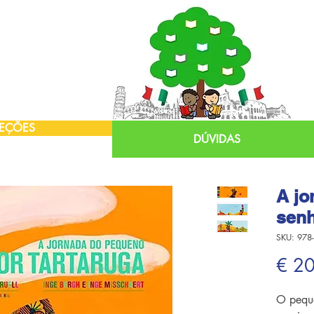
EÇÕES
DÚVIDAS
A jo
senh
SKU: 978
€ 2
O pequ