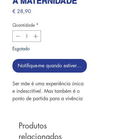
A MATERNIDADE
Preço
€ 28,90
Quantidade
*
Esgotado
Notifique-me quando estiver disponível
Ser mãe é uma experiência única
e indescritível. Mas também é o
ponto de partida para a vivência
de inúmeros sentimentos e
emoções aos quais as mulheres
nunca foram apresentadas. Em A
Produtos
maternidade e o encontro com a
relacionados
própria sombra, a renomada