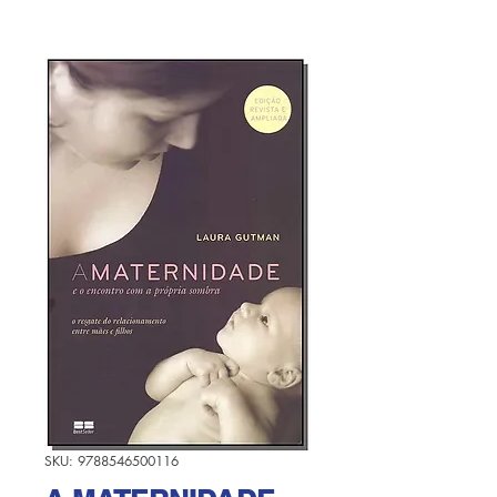
SKU: 9788546500116