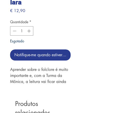
Iara
Preço
€ 12,90
Quantidade
*
Esgotado
Notifique-me quando estiver disponível
Aprender sobre o folclore é muito
importante e, com a Turma da
Mônica, a leitura vai ficar ainda
mais divertida! Em “Iara”,
encontramos a lenda de uma índia
que virou sereia e que canta e
Produtos
hipnotiza navegantes e pescadores
relacionados
para lhe fazer companhia no