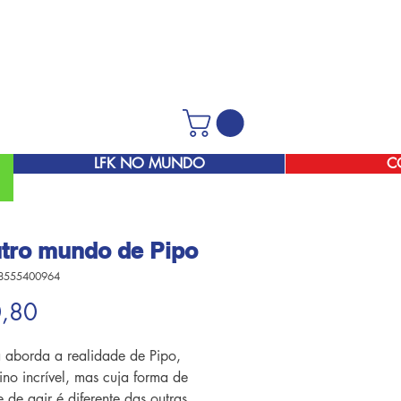
LFK NO MUNDO
C
tro mundo de Pipo
8555400964
Preço
0,80
 aborda a realidade de Pipo,
no incrível, mas cuja forma de
 de agir é diferente das outras