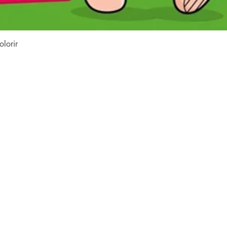
Visualização rápida
lorir
Conteúdo do site
Home
Coleções
à
Todos os livros
s
e
Família LFK
o
e
Dúvidas