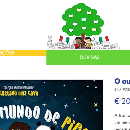
EÇÕES
DÚVIDAS
O ou
SKU: 978
€ 2
A trama
um meni
pensar e