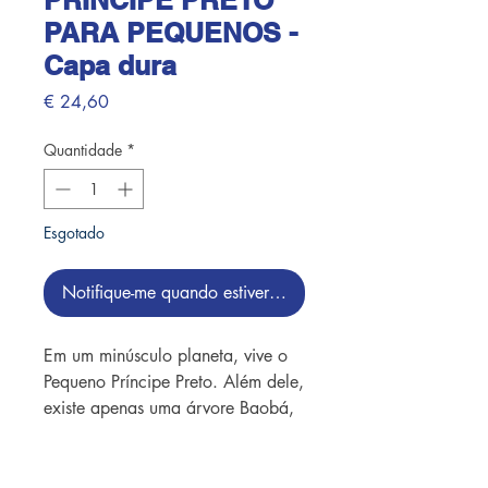
PRINCIPE PRETO
PARA PEQUENOS -
Capa dura
Preço
€ 24,60
Quantidade
*
Esgotado
Notifique-me quando estiver disponível
Em um minúsculo planeta, vive o
Pequeno Príncipe Preto. Além dele,
existe apenas uma árvore Baobá,
sua única companheira. Quando
chegam as ventanias, o menino
viaja por diferentes planetas,