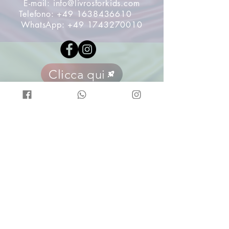
E-mail:
info@livrosforkids.com
Telefono:
+49 1638436610
WhatsApp:
+49 1743270010
Clicca qui
La nostra missione
contenuto del sito web
La nostra missione è facilitare l'accesso ai libri in
portoghese per le famiglie multiculturali che vivono
in Italia e desiderano mantenere il portoghese come
lingua di origine per i loro figli e figlie.