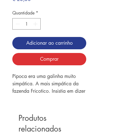
Quantidade
*
Adicionar ao carrinho
Comprar
Pipoca era uma galinha muito
simpática. A mais simpática da
fazenda Fricotico. Insistia em dizer
olá para todos os amigos pela
manhã, usava palavras como
maravilhoso, fabuloso e alegrava
Produtos
todo mundo. Além disso, ela
relacionados
também contava histórias e fazia
companhia aos outros animais.