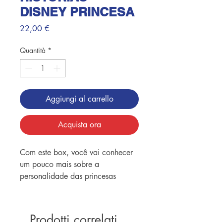
DISNEY PRINCESA
Prezzo
22,00 €
Quantità
*
Aggiungi al carrello
Acquista ora
Com este box, você vai conhecer
um pouco mais sobre a
personalidade das princesas
Disney! Divirta-se com seis
minilivros lindos e cheios de
encanto!
Prodotti correlati