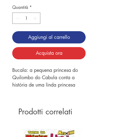
Quantità
*
Aggiungi al carrello
Acquista ora
Bucala: a pequena princesa do
Quilombo do Cabula conta a
história de uma linda princesa
quilombola que tem o cabelo
crespo em formato de coroa de
rainha. Ela possui poderes que
Prodotti correlati
protegem o quilombo. Bucala voa
no pássaro-preto, cavalga na onça
suçuarana, mergulha no reino da
rainha das águas doces e aprende