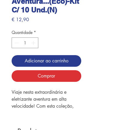
Aventura...(Eco)-Kit
C/ 10 Und.(N)
Preço
€ 12,90
Quantidade
*
Adicionar ao carrinho
Comprar
Viaje nesta extraordinária e
eletrizante aventura em alta
velocidade! Com esta coleção,
ricamente ilustrada, você poderá
aprender sobre carros, valores e
ensinamentos da vida com uma