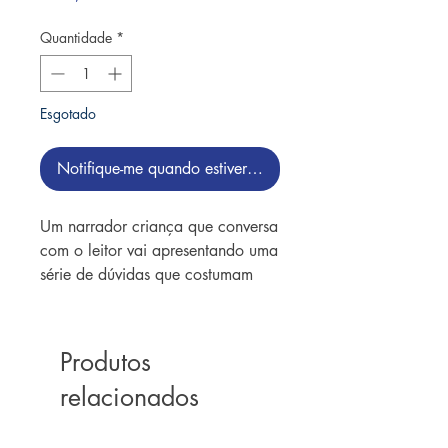
Quantidade
*
Esgotado
Notifique-me quando estiver disponível
Um narrador criança que conversa
com o leitor vai apresentando uma
série de dúvidas que costumam
preocupar os adultos na hora de
escolher um livro para criança. A
narrativa aborda situações
Produtos
polêmicas de forma divertida,
relacionados
relacionando a literatura ao
cotidiano e à vida.