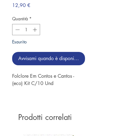
Prezzo
12,90 €
Quantità
*
Esaurito
Avvisami quando è disponibile
Folclore Em Contos e Cantos -
(eco) Kit C/10 Und
Histórias, Brincadeiras e Cantigas
da Cultura Brasileira. . Trava-
Língua . Parlenda . Advinha . Olho
Prodotti correlati
Vivo