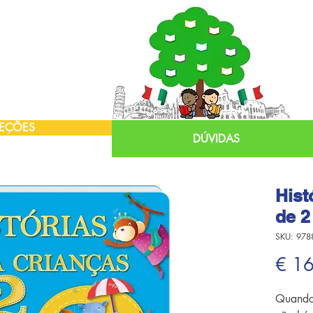
EÇÕES
DÚVIDAS
Hist
de 2
SKU: 978
€ 1
Quando 