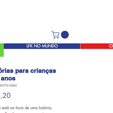
LFK NO MUNDO
C
órias para crianças
 anos
8537616062
Preço
6,20
está na hora de uma história,