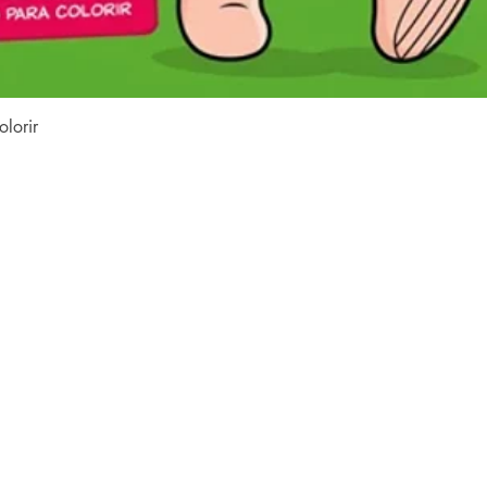
Visualização rápida
lorir
Conteúdo do site
Home
Coleções
à
Todos os livros
s
e
Família LFK
o
e
Dúvidas