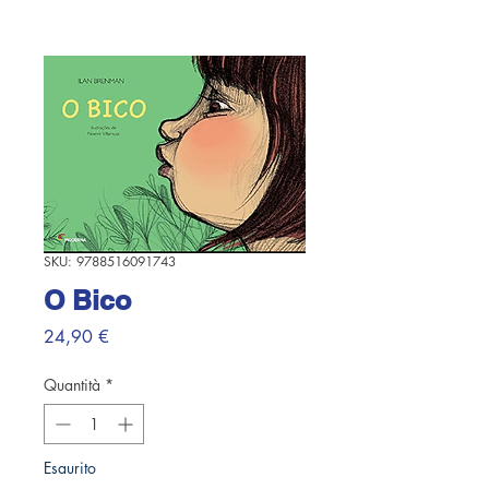
SKU: 9788516091743
O Bico
Prezzo
24,90 €
Quantità
*
Esaurito