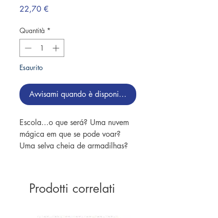
Prezzo
22,70 €
Quantità
*
Esaurito
Avvisami quando è disponibile
Escola...o que será? Uma nuvem
mágica em que se pode voar?
Uma selva cheia de armadilhas?
Calma, Monstro das Cores! A
escola é bem legal e lá te esperam
muitas aventuras e novos amigos!
Prodotti correlati
Depois do sucesso mundial de “O
Monstro das Cores”, onde o
monstrinho aprende a lidar com