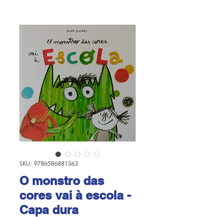
SKU: 9786586881363
O monstro das
cores vai à escola -
Capa dura