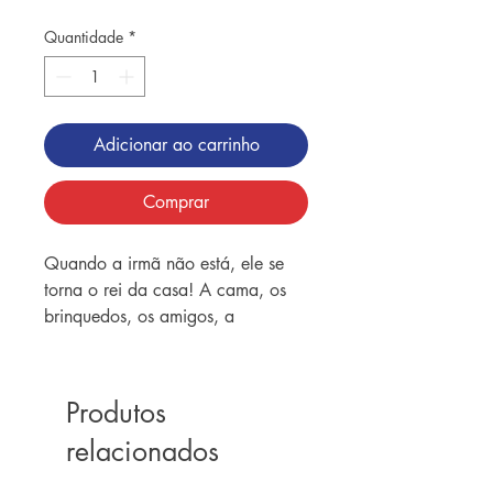
Quantidade
*
Adicionar ao carrinho
Comprar
Quando a irmã não está, ele se
torna o rei da casa! A cama, os
brinquedos, os amigos, a
televisão, tudo é só dele. Não é
preciso dividir nada com ninguém.
Mas, de repente, todas essas
Produtos
vantagens desaparecem diante de
relacionados
uma pergunta inesperada: com
quem eu vou brincar quando você