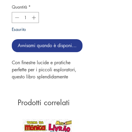
Quantità
*
Esaurito
Avvisami quando è disponibile
Con finestre lucide e pratiche
perfette per i piccoli esploratori,
questo libro splendidamente
illustrato rende la narrazione un
momento divertente. Il tuo
bambino adorerà incontrare nuovi
Prodotti correlati
amici animali e, alla fine della
storia, guardarsi in uno specchio
luminoso!