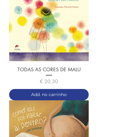
TODAS AS CORES DE MALU
Preço
€ 20,30
Add. no carrinho