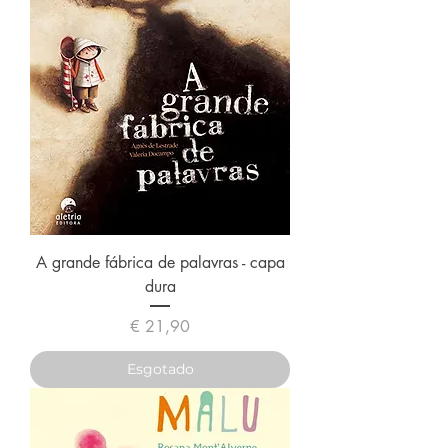
A grande fábrica de palavras - capa
dura
Preço
€ 21,90
Esgotado