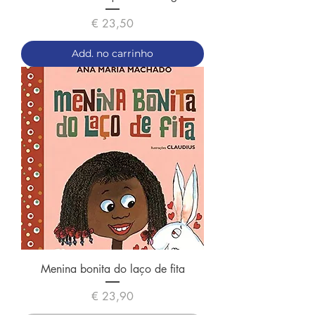
Preço
€ 23,50
Add. no carrinho
Menina bonita do laço de fita
Preço
€ 23,90