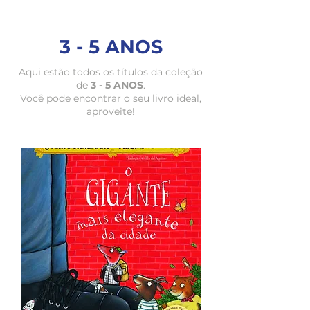
3 - 5 ANOS
Aqui estão todos os títulos da coleção
de
3 - 5 ANOS
.
Você pode encontrar o seu livro ideal,
aproveite!