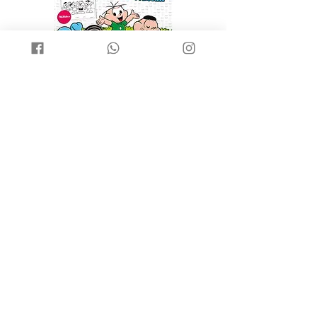
Turma da Mônica - Meu livrão de
TURMA DA MONICA - 
colorir
ATIVIDADES
Prezzo
Prezzo
7,90 €
8,90 €
La nostra missione
contenuto del sito web
La nostra missione è facilitare l'accesso ai libri in
portoghese per le famiglie multiculturali che vivono
in Italia e desiderano mantenere il portoghese come
lingua di origine per i loro figli e figlie.