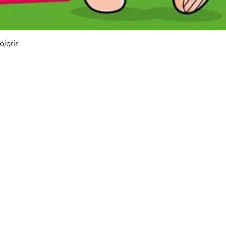
Vista rapida
lorir
contenuto del sito
web
casa
collezioni
o
Tutti i libri
e
e
Famiglia LFK
e
e
dubbi