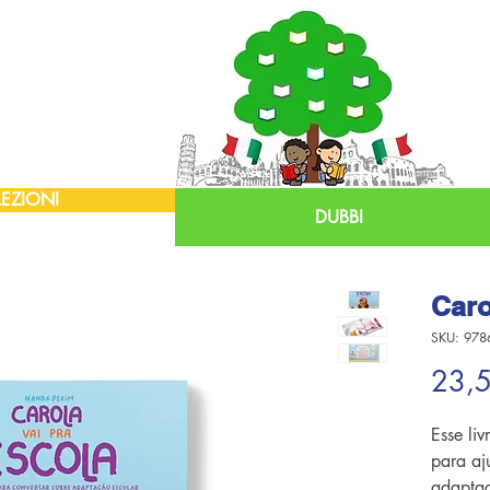
EZIONI
DUBBI
Caro
SKU: 978
23,
Esse liv
para aj
adaptaç