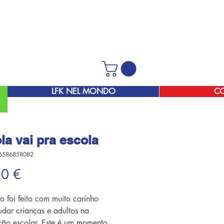
LFK NEL MONDO
C
la vai pra escola
6586858082
Prezzo
50 €
ro foi feito com muito carinho
udar crianças e adultos na
ão escolar. Este é um momento