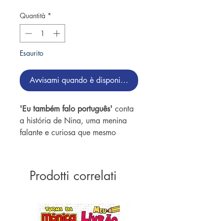
Quantità
*
Esaurito
Avvisami quando è disponibile
'Eu também falo português'
conta
a história de Nina, uma menina
falante e curiosa que mesmo
vivendo em outro país, relembra a
importância de manter a língua
portuguesa para se conectar com
Prodotti correlati
os parentes no Brasil.
É um livro perfeito para você
dialogar com sua criança sobre
como é maravilhoso falar duas ou