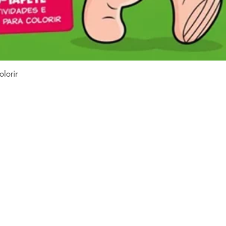
Vista rapida
lorir
contenuto del sito
web
casa
collezioni
o
Tutti i libri
e
e
Famiglia LFK
e
e
dubbi