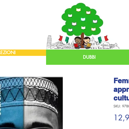
EZIONI
DUBBI
Femm
appr
cult
SKU: 978
12,