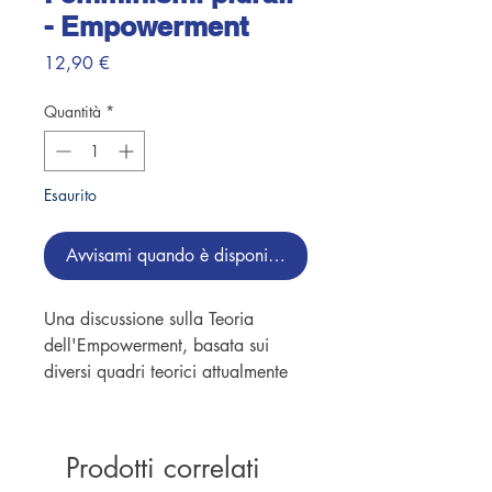
- Empowerment
Prezzo
12,90 €
Quantità
*
Esaurito
Avvisami quando è disponibile
Una discussione sulla Teoria
dell'Empowerment, basata sui
diversi quadri teorici attualmente
dedicati al tema. Sono pensatori
che intendono l'empowerment
come un'alleanza tra il diventare
Prodotti correlati
criticamente consapevoli e la