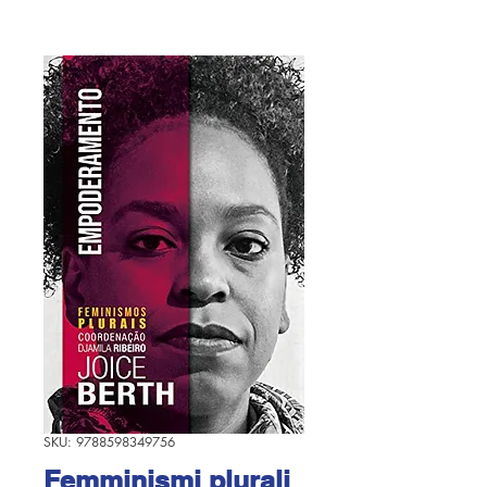
SKU: 9788598349756
Femminismi plurali