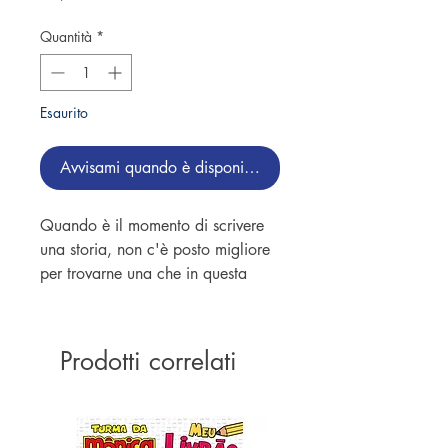
Quantità
*
Esaurito
Avvisami quando è disponibile
Quando è il momento di scrivere
una storia, non c'è posto migliore
per trovarne una che in questa
meravigliosa raccolta di racconti
originali, scritti appositamente per
i bambini di età pari o superiore a
Prodotti correlati
un anno. Raccontate in modo
delicato e divertente, le storie sono
splendidamente illustrate e piene di
personaggi affascinanti che i