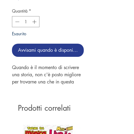
Quantità
*
Esaurito
Avvisami quando è disponibile
Quando è il momento di scrivere
una storia, non c'è posto migliore
per trovarne una che in questa
meravigliosa raccolta di racconti
originali, scritti appositamente per
bambini di tre, quattro e cinque
Prodotti correlati
anni. Raccontate in modo delicato
e divertente, le storie sono
splendidamente illustrate e piene di
personaggi affascinanti che i