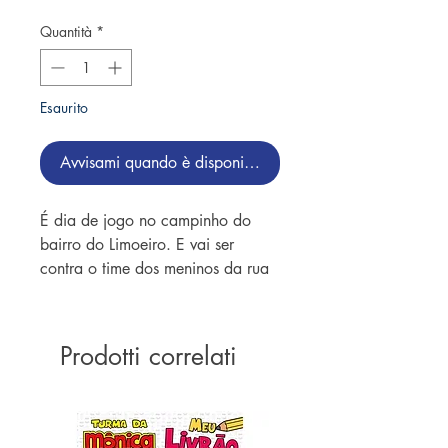
Quantità
*
Esaurito
Avvisami quando è disponibile
É dia de jogo no campinho do
bairro do Limoeiro. E vai ser
contra o time dos meninos da rua
de baixo. Só que está chovendo!
Descubra como o Cascão
resolverá essa situação e capriche
Prodotti correlati
na pintura dos desenhos para
deixar a história mais divertida
ainda!