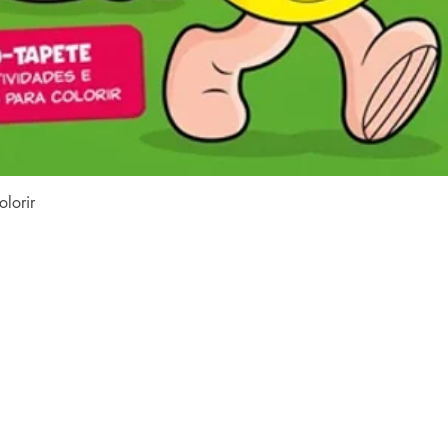
Vista rapida
lorir
contenuto del sito
web
casa
collezioni
o
Tutti i libri
e
e