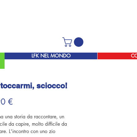
LFK NEL MONDO
C
toccarmi, sciocco!
Prezzo
90 €
ha una storia da raccontare, un
icile da capire, molto difficile da
are. L'incontro con uno zio