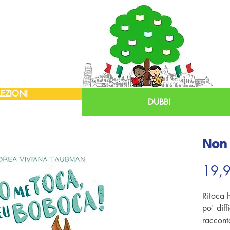
EZIONI
DUBBI
Non 
19,
Ritoca 
po' diff
raccont