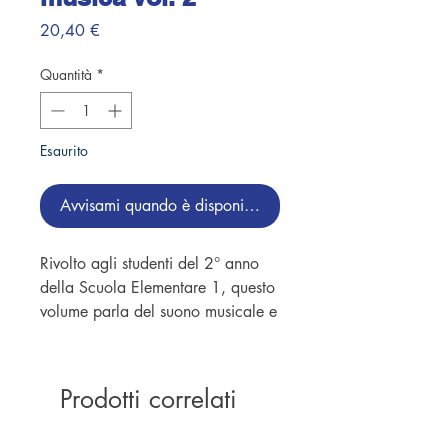
Prezzo
20,40 €
Quantità
*
Esaurito
Avvisami quando è disponibile
Rivolto agli studenti del 2° anno
della Scuola Elementare 1, questo
volume parla del suono musicale e
delle sue proprietà – timbro,
altezza e intensità – ed entra già
nel mondo degli strumenti,
Prodotti correlati
raccontando un po' la loro storia,
come sono nati i primi flauti di