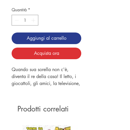
Quantità
*
Aggiungi al carrello
Acquista ora
Quando sua sorella non c'è,
diventa il re della casa! Il letto, i
giocattoli, gli amici, la televisione,
tutto gli appartiene. Non c'è
bisogno di condividere nulla con
nessuno. Ma all'improvviso, tutti
Prodotti correlati
quei vantaggi svaniscono di fronte
a una domanda inaspettata: con
chi giocherò quando non ci sei?