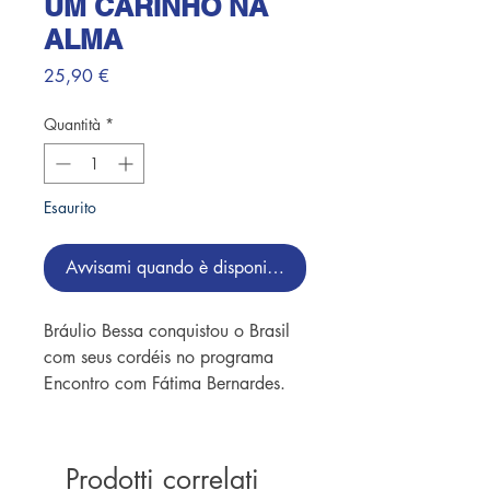
UM CARINHO NA
ALMA
Prezzo
25,90 €
Quantità
*
Esaurito
Avvisami quando è disponibile
Bráulio Bessa conquistou o Brasil
com seus cordéis no programa
Encontro com Fátima Bernardes.
Ilustrado pelo artista cearense
André Nódoa,Um carinho na
almaé um livro para aguçar a
Prodotti correlati
sensibilidade e aconchegar o