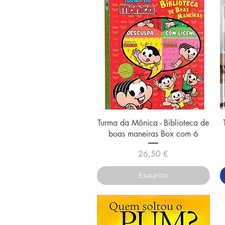
Vista rapida
Turma da Mônica - Biblioteca de
boas maneiras Box com 6
Prezzo
26,50 €
Esaurito