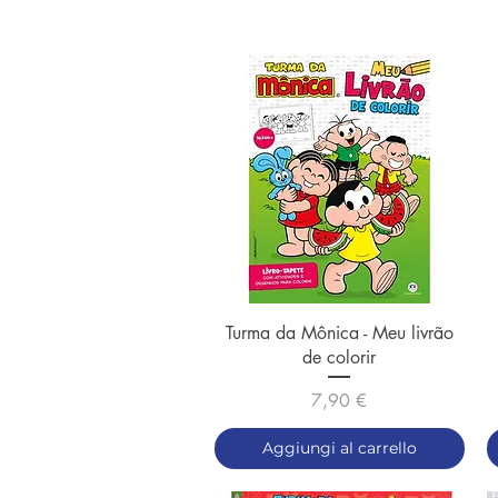
Vista rapida
Turma da Mônica - Meu livrão
de colorir
Prezzo
7,90 €
Aggiungi al carrello