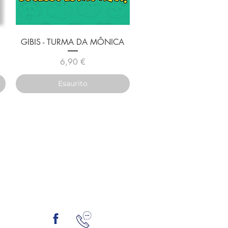
Vista rapida
GIBIS - TURMA DA MÔNICA
Prezzo
6,90 €
Esaurito
Seguici sui social