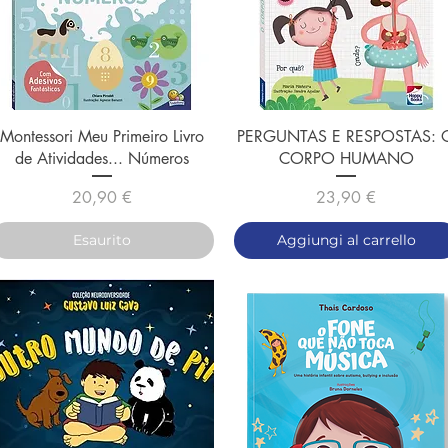
Vista rapida
Vista rapida
Montessori Meu Primeiro Livro
PERGUNTAS E RESPOSTAS: 
de Atividades... Números
CORPO HUMANO
Prezzo
Prezzo
20,90 €
23,90 €
Esaurito
Aggiungi al carrello