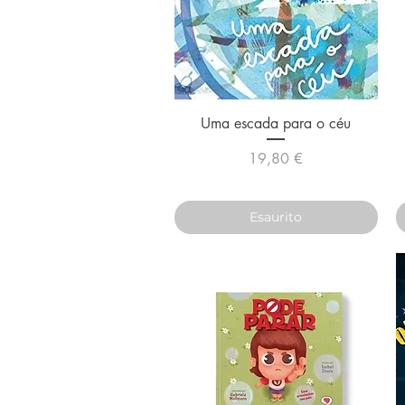
Vista rapida
Uma escada para o céu
Prezzo
19,80 €
Esaurito