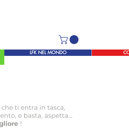
LFK NEL MONDO
C
O
che ti entra in tasca,
nto, e basta, aspetta...
gliore
!