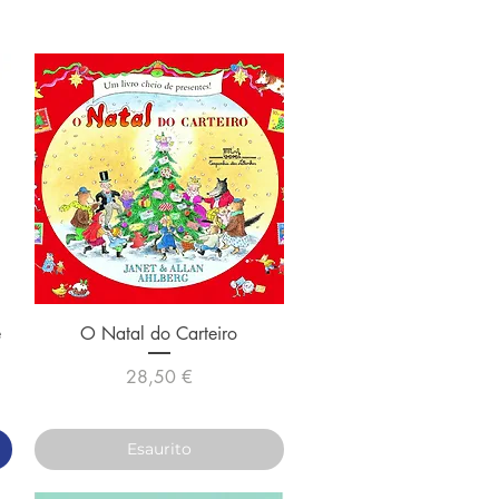
Vista rapida
e
O Natal do Carteiro
Prezzo
28,50 €
Esaurito