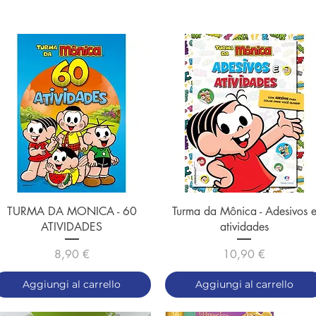
Vista rapida
Vista rapida
TURMA DA MONICA - 60
Turma da Mônica - Adesivos 
ATIVIDADES
atividades
Prezzo
Prezzo
8,90 €
10,90 €
Aggiungi al carrello
Aggiungi al carrello