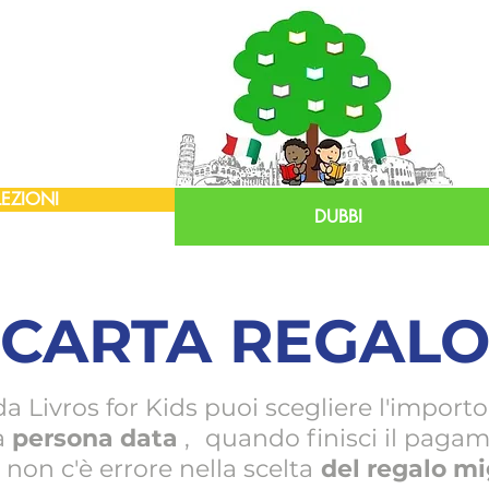
EZIONI
DUBBI
CARTA REGAL
da Livros for Kids puoi scegliere l'importo 
a
persona data
,
quando finisci il pagame
non c'è errore nella scelta
del regalo mi