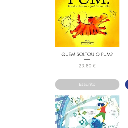
Vista rapida
QUEM SOLTOU O PUM?
Prezzo
23,80 €
Esaurito