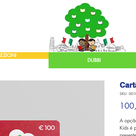
EZIONI
DUBBI
Cart
SKU: 001
100
A opção
Kids é 
present