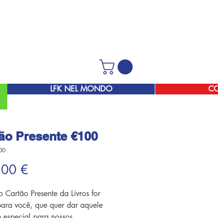
LFK NEL MONDO
C
ão Presente €100
00
Prezzo
,00 €
 Cartão Presente da Livros for
para você, que quer dar aquele
e especial para nossos