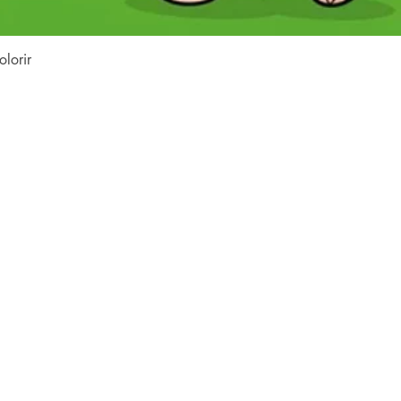
Vista rapida
lorir
contenuto del sito
web
casa
collezioni
o
Tutti i libri
e
e
Famiglia LFK
e
e
dubbi