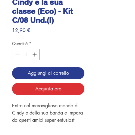
Cindy e la sua
classe (Eco) - Kit
C/08 Und.(I)
Prezzo
12,90 €
Quantità
*
Aggiungi al carrello
Acquista ora
Entra nel meraviglioso mondo di
Cindy e della sua banda e impara
da questi amici super entusiasti
delle semplici abitudini quotidiane.
E quanto è bello voler sempre