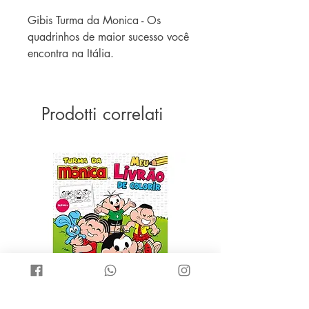
Gibis Turma da Monica - Os
quadrinhos de maior sucesso você
encontra na Itália.
Gibis sortidos. Envio de acordo
com o estoque.
Imagens meramente ilustrativas.
Prodotti correlati
*Vendido individualmente