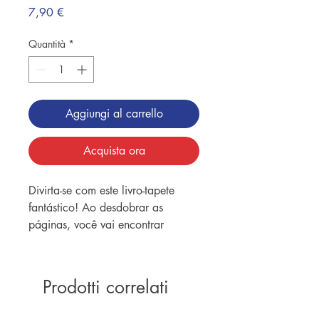
Prezzo
7,90 €
Quantità
*
Aggiungi al carrello
Acquista ora
Divirta-se com este livro-tapete
fantástico! Ao desdobrar as
páginas, você vai encontrar
diferentes atividades além de
descobrir um grande cenário com
a Mônica, o Cebolinha e toda a
Prodotti correlati
turma para colorir. Convide sua
família e torne esse momento