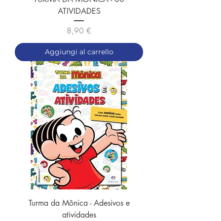
ATIVIDADES
Prezzo
8,90 €
Aggiungi al carrello
Turma da Mônica - Adesivos e
atividades