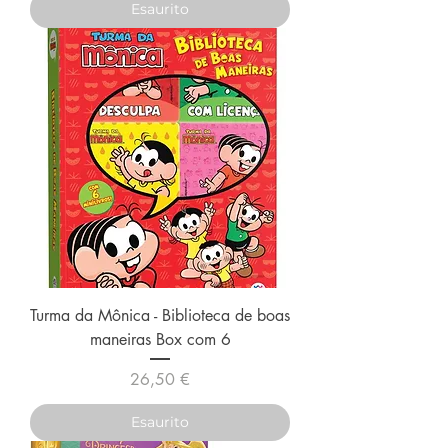
Esaurito
Turma da Mônica - Biblioteca de boas
maneiras Box com 6
Prezzo
26,50 €
Esaurito