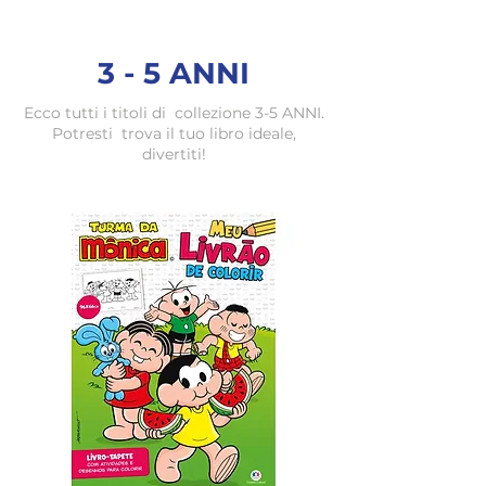
3 - 5 ANNI
Ecco tutti i titoli di
collezione
3-5
ANNI.
Potresti
trova il tuo libro ideale,
divertiti!