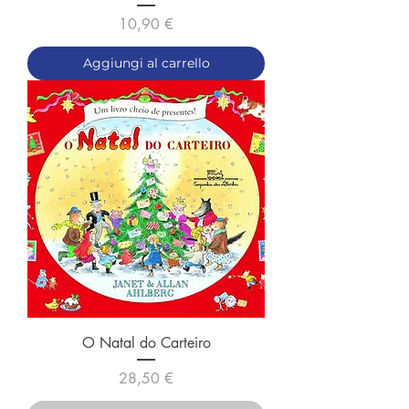
Prezzo
10,90 €
Aggiungi al carrello
O Natal do Carteiro
Prezzo
28,50 €