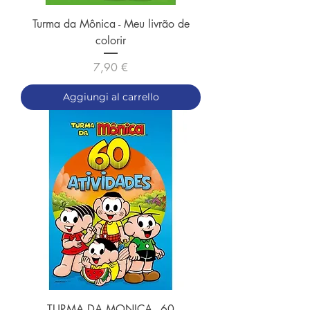
Turma da Mônica - Meu livrão de
colorir
Prezzo
7,90 €
Aggiungi al carrello
TURMA DA MONICA - 60